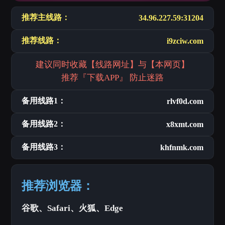
推荐主线路：
34.96.227.59:31204
推荐线路：
i9zciw.com
建议同时收藏【线路网址】与【本网页】
推荐『下载APP』 防止迷路
备用线路1：
rlvf0d.com
备用线路2：
x8xmt.com
备用线路3：
khfnmk.com
推荐浏览器：
谷歌、Safari、火狐、Edge